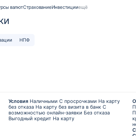
урсы валют
Страхование
Инвестиции
ещё
ки
зации
НПФ
Условия
Наличными
С просрочками
На карту
О
без отказа
На карту без визита в банк
С
П
возможностью онлайн-заявки
Без отказа
П
Выгодный кредит
На карту
к
н
С
С