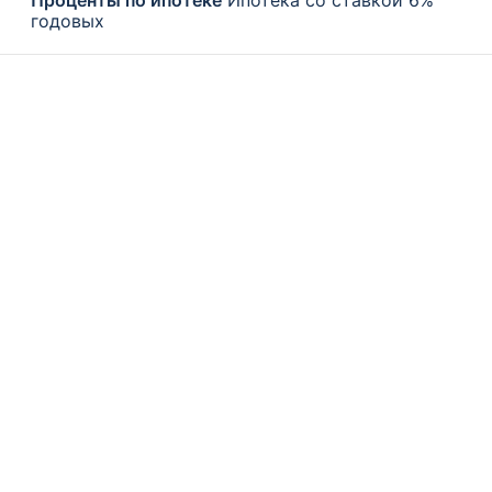
Проценты по ипотеке
Ипотека со ставкой 6%
годовых