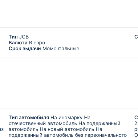
Тип
JCB
C
Валюта
В евро
Срок выдачи
Моментальные
Тип автомобиля
На иномарку
На
С
отечественный автомобиль
На подержанный
2
ез
автомобиль
На новый автомобиль
На
р
подержанный автомобиль без первоначального
О