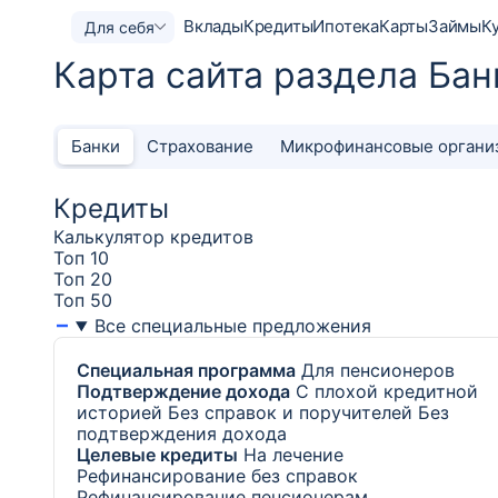
Вклады
Кредиты
Ипотека
Карты
Займы
К
Для себя
Карта сайта раздела Бан
Банки
Страхование
Микрофинансовые органи
Кредиты
Калькулятор кредитов
Топ 10
Топ 20
Топ 50
Все специальные предложения
Специальная программа
Для пенсионеров
Подтверждение дохода
С плохой кредитной
историей
Без справок и поручителей
Без
подтверждения дохода
Целевые кредиты
На лечение
Рефинансирование без справок
Рефинансирование пенсионерам