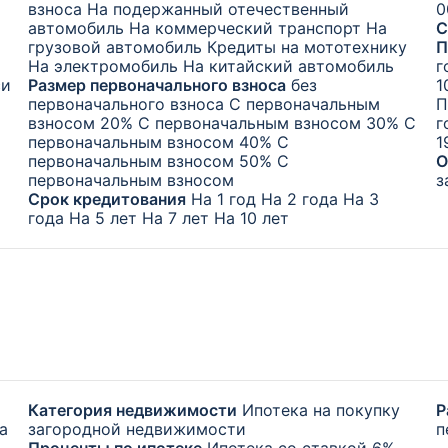
взноса
На подержанный отечественный
0
автомобиль
На коммерческий транспорт
На
С
грузовой автомобиль
Кредиты на мототехнику
П
На электромобиль
На китайский автомобиль
г
си
Размер первоначального взноса
без
1
первоначального взноса
С первоначальным
П
взносом 20%
С первоначальным взносом 30%
С
г
первоначальным взносом 40%
С
1
первоначальным взносом 50%
С
О
первоначальным взносом
з
Срок кредитования
На 1 год
На 2 года
На 3
года
На 5 лет
На 7 лет
На 10 лет
Категория недвижимости
Ипотека на покупку
Р
а
загородной недвижимости
п